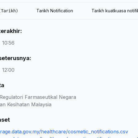
Tarikh Notification
Tarikh kuatkuasa noti
(Tarikh)
erakhir:
 10:56
seterusnya:
 12:00
ta
Regulatori Farmaseutikal Negara
an Kesihatan Malaysia
aset
orage.data.gov.my/healthcare/cosmetic_notifications.csv