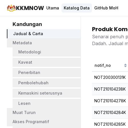
KKMNOW
Utama
Katalog Data
GitHub MoH
Kandungan
Produk Kome
Jadual & Carta
Senarai penuh pr
Metadata
Dadah. Jadual m
Metodologi
Kaveat
notif_no
Penerbitan
NOT200300131K
Pembolehubah
NOT210104238K
Kemaskini seterusnya
NOT210104278K
Lesen
Muat Turun
NOT210104284K
Akses Programatif
NOT210104285K