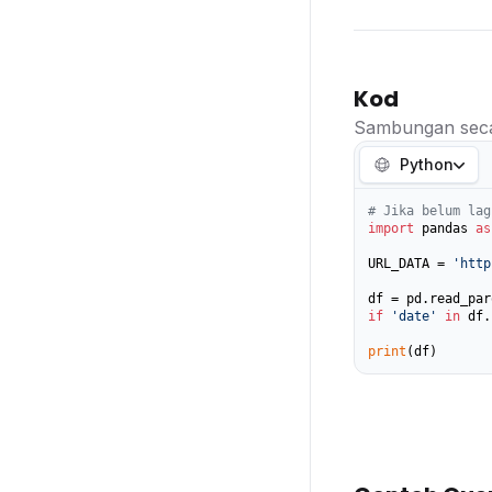
Kod
Sambungan seca
Python
# Jika belum lag
import
 pandas 
as
URL_DATA = 
'http
if
'date'
in
 df.
print
(df)