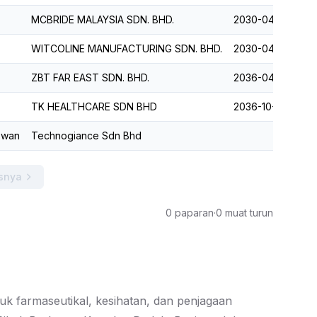
MCBRIDE MALAYSIA SDN. BHD.
2030-04-12
WITCOLINE MANUFACTURING SDN. BHD.
2030-04-15
ZBT FAR EAST SDN. BHD.
2036-04-30
TK HEALTHCARE SDN BHD
2036-10-07
Swan
Technogiance Sdn Bhd
snya
0 paparan
·
0 muat turun
 farmaseutikal, kesihatan, dan penjagaan