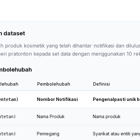
 dataset
h produk kosmetik yang telah dihantar notifikasi dan dilu
ri pratonton kepada set data dengan menggunakan 10 rek
embolehubah
lehubah
Pembolehubah
Definisi
Nombor Notifikasi
Pengenalpasti unik b
entetan)
Nama Produk
Nama produk
ntetan)
Pemegang
Syarikat atau entiti y
ntetan)