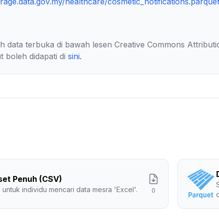
orage.data.gov.my/healthcare/cosmetic_notifications.parque
lah data terbuka di bawah lesen Creative Commons Attributi
t boleh didapati di
sini
.
set Penuh (CSV)
 untuk individu mencari data mesra 'Excel'.
0