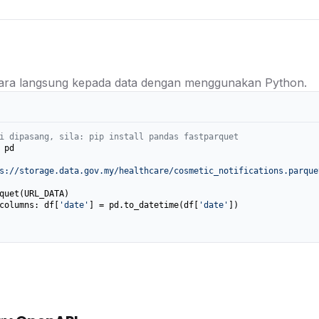
ra langsung kepada data dengan menggunakan Python.
i dipasang, sila: pip install pandas fastparquet
 pd

s://storage.data.gov.my/healthcare/cosmetic_notifications.parque
columns: df[
'date'
] = pd.to_datetime(df[
'date'
])
