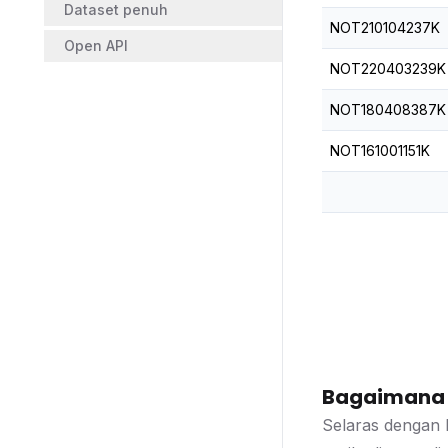
Dataset penuh
NOT210104237K
Open API
NOT220403239K
NOT180408387K
NOT161001151K
Bagaimana d
Selaras dengan 