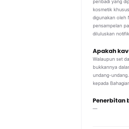
peribadi yang di
kosmetik khususn
digunakan oleh 
pensampelan pas
diluluskan noti
Apakah kave
Walaupun set dat
bukkannya dala
undang-undang. 
kepada Bahagian
Penerbitan 
—