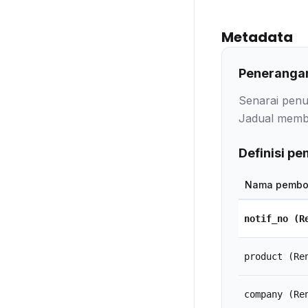
Metadata
Penerangan
Senarai penu
Jadual membe
Definisi p
Nama pembo
notif_no
(R
product
(Re
company
(Re