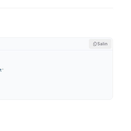
Salin
t'