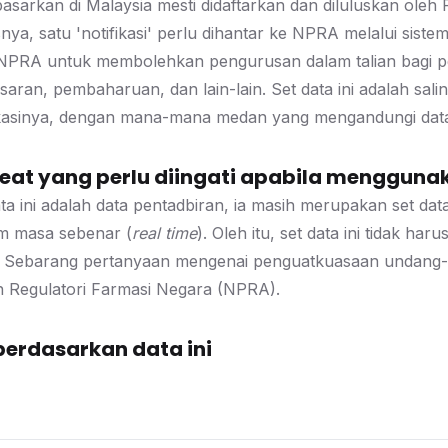
pasarkan di Malaysia mesti didaftarkan dan diluluskan ole
ya, satu 'notifikasi' perlu dihantar ke NPRA melalui sist
NPRA untuk membolehkan pengurusan dalam talian bagi pen
aran, pembaharuan, dan lain-lain. Set data ini adalah sal
fikasinya, dengan mana-mana medan yang mengandungi data 
at yang perlu diingati apabila menggunak
a ini adalah data pentadbiran, ia masih merupakan set data 
m masa sebenar (
real time
). Oleh itu, set data ini tidak h
Sebarang pertanyaan mengenai penguatkuasaan undang-un
 Regulatori Farmasi Negara (NPRA).
berdasarkan data ini