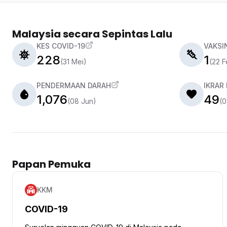
Malaysia secara Sepintas Lalu
KES COVID-19
VAKSI
228
1
(31 Mei)
(22 F
PENDERMAAN DARAH
IKRAR
1,076
49
(08 Jun)
(0
Papan Pemuka
KKM
COVID-19