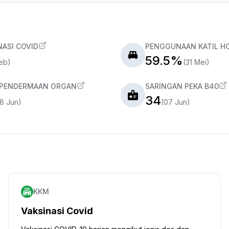
NASI COVID
PENGGUNAAN KATIL H
59.5%
eb)
(31 Mei)
 PENDERMAAN ORGAN
SARINGAN PEKA B40
34
8 Jun)
(07 Jun)
KKM
Vaksinasi Covid