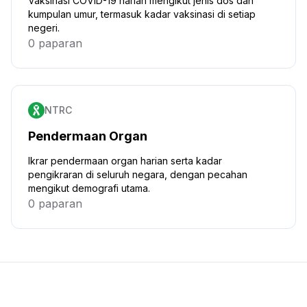
Vaksinasi COVID-19 harian mengikut jenis dos dan
kumpulan umur, termasuk kadar vaksinasi di setiap
negeri.
0 paparan
Klik untuk mengetahui lebih lanjut
NTRC
Pendermaan Organ
Ikrar pendermaan organ harian serta kadar
pengikraran di seluruh negara, dengan pecahan
mengikut demografi utama.
0 paparan
Klik untuk mengetahui lebih lanjut