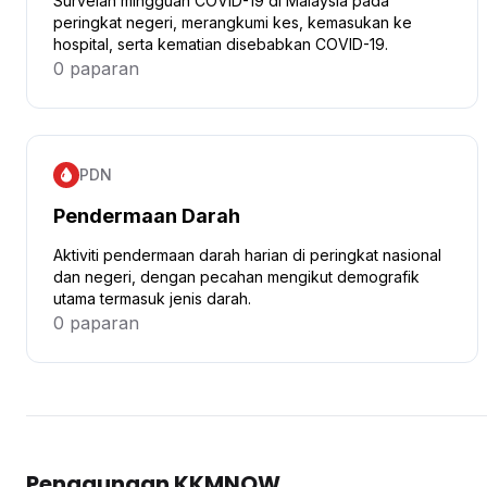
Survelan mingguan COVID-19 di Malaysia pada
peringkat negeri, merangkumi kes, kemasukan ke
hospital, serta kematian disebabkan COVID-19.
0 paparan
Klik untuk mengetahui lebih lanjut
PDN
Pendermaan Darah
Aktiviti pendermaan darah harian di peringkat nasional
dan negeri, dengan pecahan mengikut demografik
utama termasuk jenis darah.
0 paparan
Klik untuk mengetahui lebih lanjut
Penggunaan KKMNOW