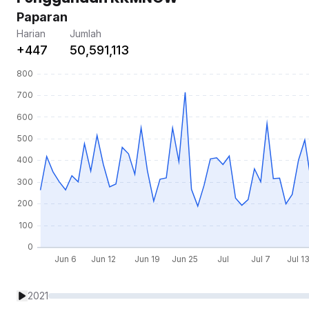
Paparan
Harian
Jumlah
+447
50,591,113
2021