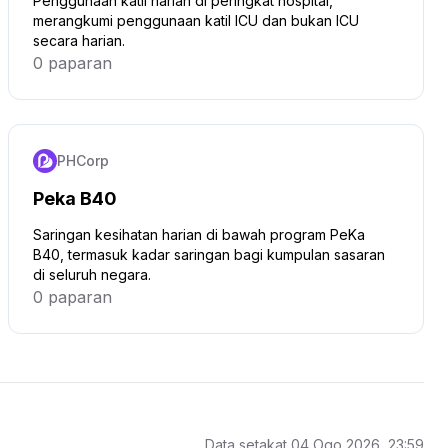
Penggunaan katil harian di peringkat hospital,
merangkumi penggunaan katil ICU dan bukan ICU
secara harian.
0 paparan
Klik untuk mengetahui lebih lanjut
PHCorp
Peka B40
Saringan kesihatan harian di bawah program PeKa
B40, termasuk kadar saringan bagi kumpulan sasaran
di seluruh negara.
0 paparan
Klik untuk mengetahui lebih lanjut
Data setakat 04 Ogo 2026, 23:59