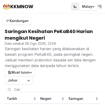
KKMNOW
Malay
Kandungan
Saringan Kesihatan PeKaB40 Harian
mengikut Negeri
Data setakat 08 Ogo 2026, 23:59
Saringan kesihatan harian yang dilaksanakan di
bawah program PeKaB40, pada peringkat negeri.
Jadual memberi pratonton kepada set data dengan
menggunakan data daripada tahun terkini.
Muat turun
Johor
Tarikh
Negeri
Saringan