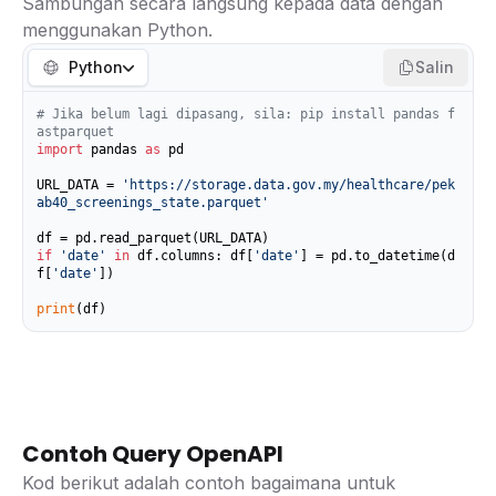
Sambungan secara langsung kepada data dengan
menggunakan Python.
Python
Salin
# Jika belum lagi dipasang, sila: pip install pandas f
astparquet
import
 pandas 
as
 pd

URL_DATA = 
'https://storage.data.gov.my/healthcare/pek
ab40_screenings_state.parquet'
if
'date'
in
 df.columns: df[
'date'
] = pd.to_datetime(d
f[
'date'
])

print
(df)
Contoh Query OpenAPI
Kod berikut adalah contoh bagaimana untuk